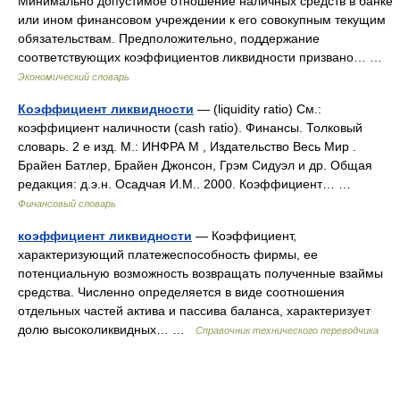
Минимально допустимое отношение наличных средств в банке
или ином финансовом учреждении к его совокупным текущим
обязательствам. Предположительно, поддержание
соответствующих коэффициентов ликвидности призвано… …
Экономический словарь
Коэффициент ликвидности
— (liquidity ratio) См.:
коэффициент наличности (cash ratio). Финансы. Толковый
словарь. 2 е изд. М.: ИНФРА М , Издательство Весь Мир .
Брайен Батлер, Брайен Джонсон, Грэм Сидуэл и др. Общая
редакция: д.э.н. Осадчая И.М.. 2000. Коэффициент… …
Финансовый словарь
коэффициент ликвидности
— Коэффициент,
характеризующий платежеспособность фирмы, ее
потенциальную возможность возвращать полученные взаймы
средства. Численно определяется в виде соотношения
отдельных частей актива и пассива баланса, характеризует
долю высоколиквидных… …
Справочник технического переводчика